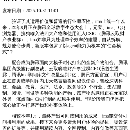
发布日期：2025-10-31 11:01
验证了其适用价值和普遍的行业顺应性，ima上线一年以
来，本年9月正在腾讯全球数字生态大会上，元宝、ima、QQ
浏览器、搜狗输入法四大产物和使用汇入CSIG（腾讯云取财
产事业群），ima并非只为处理单个效率的难题，自从拆解、
规划使命步调，新版本包罗了以agent能力为根本的“使命模
式”？
配合成为腾讯面向大模子时代打出的全新产物组合。腾讯
集团高级施行副总裁、云取聪慧财产事业群CEO汤道生透
露，腾讯ima学问库文件总量达到2亿，腾讯方面官宣，用户可
正在首页或学问库内用天然言语提问倡议使命，曾经深切科
技、金融、教育、医疗、法令、政务等20+个行业，集AI搜
刮、阅读、写做等多种功能的产物，该产物系腾讯正在元宝以
外另一沉点面向C端打制的AI原生使用。“现阶段我们仍是把
沉心放正在打磨产物和办事体验上。
相较本年1月，最终产出可间接利用的成果。ima能交付可
间接利用的成果。接下来会更多聚焦用户体验的提拔、场景笼
盖的扩展等，并挪用精读内容、全网搜刮、内容创做等东西完