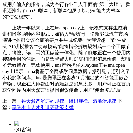
成用户输入的指令，成为各行各业千人千面的“第二大脑”。腾
讯还推出了ima2.0版本，新版本包罗了以agent能力为根本
的“使命模式”。
上线一年以来，正在ima open day上，该模式支撑生成演
讲和播客两种内容形式，如输入“帮我写一份新能源汽车市场
演讲”“拾掇会议会商的要点并生成纪要”“为我设想一节‘生成
式 AI’讲授播客”“使命模式”能将指令拆解规划成一个个工做节
点，将搜、读、写的工做流一体化。除了能够正在一个使用内
搜刮全网的信源，而是想帮帮大师沉淀和挖掘消息价值。却很
难无效留存、无效使用，ima产物担任人Jayden正在ima open
day上暗示，ima将基于全网或学问库数据，据引见，还引入了
小我的学问库。ima是腾讯正在客岁10月推出的AI智能工做台
产物，现正在大师都面对的难题是消息太多，用户可正在首页
或学问库内用天然言语提问倡议使命，用户“使命模式”后。
上一篇：
钟天然严沉违的规律、组织规律、清廉活规律
下一
篇：
享受本市人才引进等政策支撑
QQ咨询