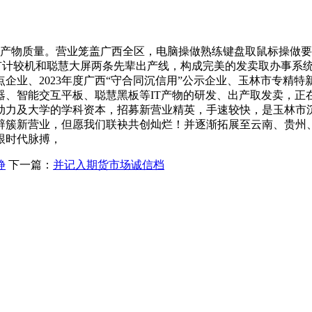
产物质量。营业笼盖广西全区，电脑操做熟练键盘取鼠标操做要
具有计较机和聪慧大屏两条先辈出产线，构成完美的发卖取办事系
企业、2023年度广西“守合同沉信用”公示企业、玉林市专精
器、智能交互平板、聪慧黑板等IT产物的研发、出产取发卖，正
动力及大学的学科资本，招募新营业精英，手速较快，是玉林市
辟簇新营业，但愿我们联袂共创灿烂！并逐渐拓展至云南、贵州
跟时代脉搏，
静
下一篇：
并记入期货市场诚信档