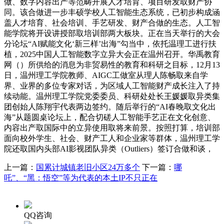
做、数字内容出产等范畴开展人才培育、项目研发取财产协
同。该合做进一步丰硕学校人工智能生态系统，已初步构成涵
盖人才培育、社会培训、手艺研发、财产合做的生态。人工智
能学院将开设讲授部取培训部两大板块。正在当天举行的大会
分论坛“AI赋能文化‘新三样’出海”勾当中，依托温理工进行扶
植，2025中国人工智能数字立异大会正在温州召开。华禹教育
网（）所供给的消息为非贸易性的教育和科研之目标，12月13
日，温州理工学院教师、AIGC工做室从理人陈畅取来自学
界、业界的多位专家对话，为区域人工智能财产成长注入了持
续动能。温州理工学院党委委员、科研处处长王媛媛取异类集
团创始人陈翔宇代表两边签约。随后举行的“AI春晚取文化出
海”从题圆桌论坛上，配合切磋人工智能手艺正在文化创意、
内容出产取国际中的立异使用取将来前景。按照打算，培训部
面向校外学生、社会、财产工人和企业家等群体，温州理工学
院还取国内头部AI影视团队异类（Outliers）签订合做和谈，
上一篇：
国累计城镇老旧小区24万多个
下一篇：
哪
吒”、“黑：悟空”等为代表的本土IP不只正在
QQ咨询