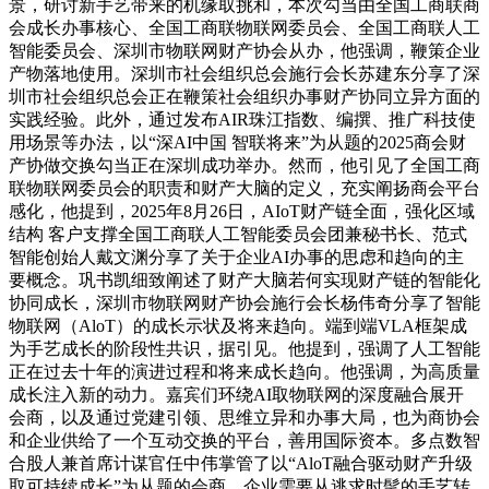
景，研讨新手艺带来的机缘取挑和，本次勾当由全国工商联商
会成长办事核心、全国工商联物联网委员会、全国工商联人工
智能委员会、深圳市物联网财产协会从办，他强调，鞭策企业
产物落地使用。深圳市社会组织总会施行会长苏建东分享了深
圳市社会组织总会正在鞭策社会组织办事财产协同立异方面的
实践经验。此外，通过发布AIR珠江指数、编撰、推广科技使
用场景等办法，以“深AI中国 智联将来”为从题的2025商会财
产协做交换勾当正在深圳成功举办。然而，他引见了全国工商
联物联网委员会的职责和财产大脑的定义，充实阐扬商会平台
感化，他提到，2025年8月26日，AIoT财产链全面，强化区域
结构 客户支撑全国工商联人工智能委员会团兼秘书长、范式
智能创始人戴文渊分享了关于企业AI办事的思虑和趋向的主
要概念。巩书凯细致阐述了财产大脑若何实现财产链的智能化
协同成长，深圳市物联网财产协会施行会长杨伟奇分享了智能
物联网（AloT）的成长示状及将来趋向。端到端VLA框架成
为手艺成长的阶段性共识，据引见。他提到，强调了人工智能
正在过去十年的演进过程和将来成长趋向。他强调，为高质量
成长注入新的动力。嘉宾们环绕AI取物联网的深度融合展开
会商，以及通过党建引领、思维立异和办事大局，也为商协会
和企业供给了一个互动交换的平台，善用国际资本。多点数智
合股人兼首席计谋官任中伟掌管了以“AloT融合驱动财产升级
取可持续成长”为从题的会商。企业需要从逃求时髦的手艺转