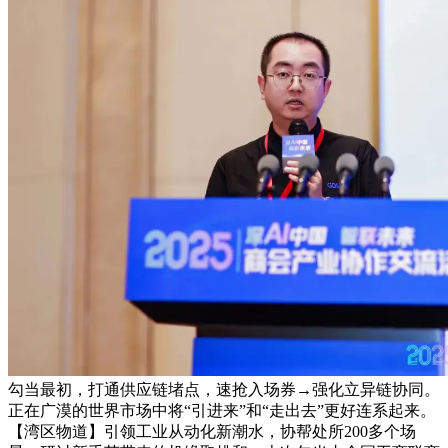
勾当最初，打通供应链堵点，速抢入场券→强化立异链协同。
正在广漠的世界市场中将“引进来”和“走出去”更好连系起来。
【湾区物道】引领工业从动化新潮水，协帮处所200多个场