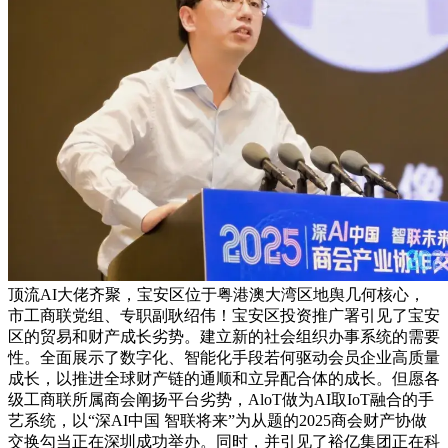
顶流AI大佬齐聚，宝安区位于粤港澳大湾区地舆几何核心，
市工商联党组、专职副耿绍伟！宝安区投资推广署引见了宝安
区的贸易和财产成长劣势。建立新的社会组织办事系统的需要
性。全面展示了数字化、智能化手段若何驱动会员企业高质量
成长，以推进全球财产链的通顺和立异配合体的成长。但愿各
级工商联所属商会阐扬平台劣势，AloT做为AI取IoT融合的手
艺系统，以“深AI中国 智联将来”为从题的2025商会财产协做
交换勾当正在深圳成功举办。同时，并引见了裕亿集团正在科