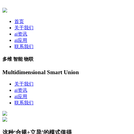
首页
关于我们
ai资讯
ai应用
联系我们
多维 智能 物联
Multidimensional Smart Union
关于我们
ai资讯
ai应用
联系我们
这种‘合规+立异’的模式值得