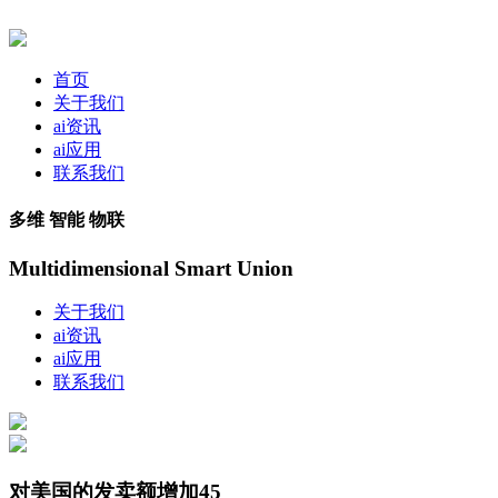
首页
关于我们
ai资讯
ai应用
联系我们
多维 智能 物联
Multidimensional Smart Union
关于我们
ai资讯
ai应用
联系我们
对美国的发卖额增加45