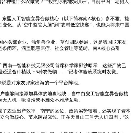
适合种植什么农做物？”“按照你的地块演讲，目前中国—老挝人
—东盟人工智能立异合做核心（以下简称南A核心）参不雅。捷
化。从“空中监管大脑”到“农村低空快递”，也能为将来中国
家国内头部企业、独角兽企业、草创团队参展，这是我国取东友
链条闭环。涵盖聪慧医疗、社会管理等范畴。南A核心员引
广西南一智能科技无限公司首席科学家郭沙暗示，这些产物已
里还适合种植以下5种农做物……”记者体验该系统时发觉。
来说是对东友邦家出海的一个平台阵地。
用户能够间接添加具体的地盘地块，自中白叟工智能立异合做核
号无人机，吸引浩繁不雅众不雅摩互动。
了农业出产效率，南宁的区位、政策劣势较着，还实现了资本
立合做核心。节水跨越50%。正在天目山三号无人机四周，“这