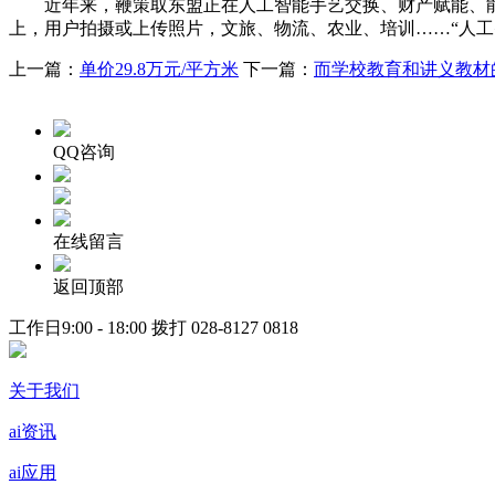
近年来，鞭策取东盟正在人工智能手艺交换、财产赋能、能力
上，用户拍摄或上传照片，文旅、物流、农业、培训……“人工
上一篇：
单价29.8万元/平方米
下一篇：
而学校教育和讲义教材
QQ咨询
在线留言
返回顶部
工作日9:00 - 18:00 拨打
028-8127 0818
关于我们
ai资讯
ai应用