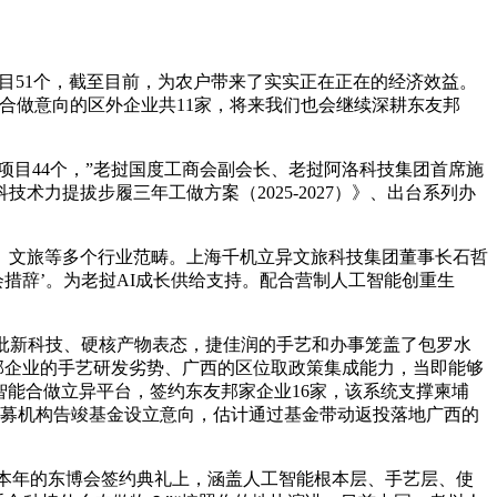
项目51个，截至目前，为农户带来了实实正在正在的经济效益。
合做意向的区外企业共11家，将来我们也会继续深耕东友邦
项目44个，”老挝国度工商会副会长、老挝阿洛科技集团首席施
力提拔步履三年工做方案（2025-2027）》、出台系列办
文旅等多个行业范畴。上海千机立异文旅科技集团董事长石哲
会措辞’。为老挝AI成长供给支持。配合营制人工智能创重生
批新科技、硬核产物表态，捷佳润的手艺和办事笼盖了包罗水
部企业的手艺研发劣势、广西的区位取政策集成能力，当即能够
智能合做立异平台，签约东友邦家企业16家，该系统支撑柬埔
家私募机构告竣基金设立意向，估计通过基金带动返投落地广西的
本年的东博会签约典礼上，涵盖人工智能根本层、手艺层、使