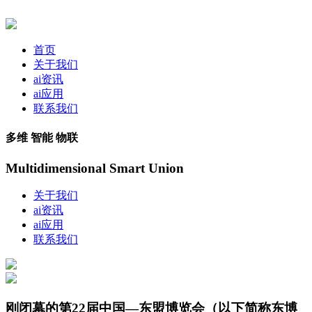
首页
关于我们
ai资讯
ai应用
联系我们
多维 智能 物联
Multidimensional Smart Union
关于我们
ai资讯
ai应用
联系我们
刚闭幕的第22届中国—东盟博览会（以下简称东博