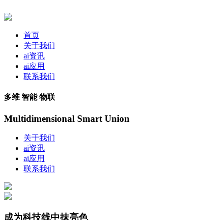
首页
关于我们
ai资讯
ai应用
联系我们
多维 智能 物联
Multidimensional Smart Union
关于我们
ai资讯
ai应用
联系我们
成为科技线中抹亮色