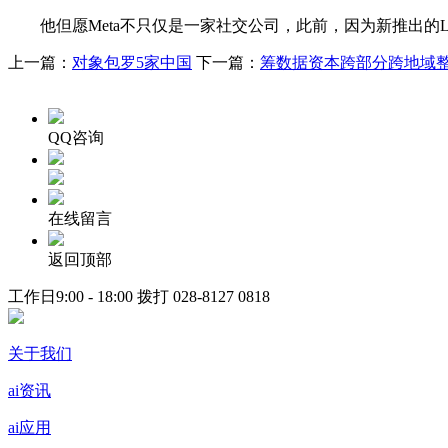
他但愿Meta不只仅是一家社交公司，此前，因为新推出的L 4
上一篇：
对象包罗5家中国
下一篇：
筹数据资本跨部分跨地域
QQ咨询
在线留言
返回顶部
工作日9:00 - 18:00 拨打
028-8127 0818
关于我们
ai资讯
ai应用