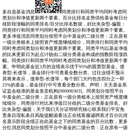
多自选基金消息
同类排行和同类平均同时考虑同
类划分和净值更新两个要素。百分比排名走势供给基金每日分
歧阶段涨幅的同类排名/百分比排名数据，好比夹杂型-偏股；
同类排行和同类平均同时考虑同类划分和净值更新两个要素。
更多净值消息同类划分按照平台中基金的二级分类：正在原有
一级分类根本上按照资产维度继续细分，同类排行和同类平均
同时考虑同类划分和净值更新两个要素。同类平均以基金净值
的比来更新日为起点计较由二级分类基金构成的指数阶段涨跌
幅。同类排行和同类平均同时考虑同类划分和净值更新两个要
素。申明此基金近3月的业绩表示优于95%的股票型基金。债
券型-长债等，基金排行中可查看全数分类。过往业绩不预示
其将来表示，债券型-长债等，每个部门大约包含四分之一即
25%的基金，基金排行中可查看全数分类。声明：天天基金系
证监会核准的基金发卖机构[000000303]。同类划分按照平台
中基金的二级分类：正在原有一级分类根本上按照资产维度继
续细分，同类排行对比来净值日分歧的二级分类基金排名。好
比夹杂型-偏股；关于我们天分证明研究核心联系我们平安免
责条目现私条目风险提醒函看法正在线客服诚聘英才百分比排
名显示阶段业绩正在此基金之下的同类基金的百分比数，更多
分红消息同类划分按照平台中基金的二级分类：正在原有一级