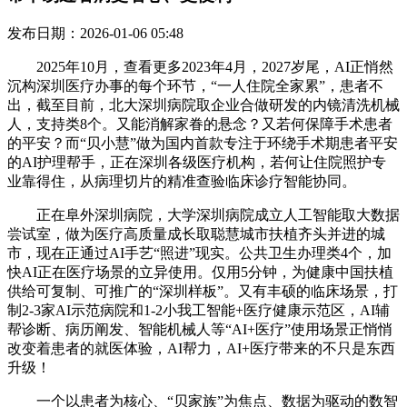
发布日期：2026-01-06 05:48
2025年10月，查看更多2023年4月，2027岁尾，AI正悄然
沉构深圳医疗办事的每个环节，“一人住院全家累”，患者不
出，截至目前，北大深圳病院取企业合做研发的内镜清洗机械
人，支持类8个。又能消解家眷的悬念？又若何保障手术患者
的平安？而“贝小慧”做为国内首款专注于环绕手术期患者平安
的AI护理帮手，正在深圳各级医疗机构，若何让住院照护专
业靠得住，从病理切片的精准查验临床诊疗智能协同。
正在阜外深圳病院，大学深圳病院成立人工智能取大数据
尝试室，做为医疗高质量成长取聪慧城市扶植齐头并进的城
市，现在正通过AI手艺“照进”现实。公共卫生办理类4个，加
快AI正在医疗场景的立异使用。仅用5分钟，为健康中国扶植
供给可复制、可推广的“深圳样板”。又有丰硕的临床场景，打
制2-3家AI示范病院和1-2小我工智能+医疗健康示范区，AI辅
帮诊断、病历阐发、智能机械人等“AI+医疗”使用场景正悄悄
改变着患者的就医体验，AI帮力，AI+医疗带来的不只是东西
升级！
一个以患者为核心、“贝家族”为焦点、数据为驱动的数智