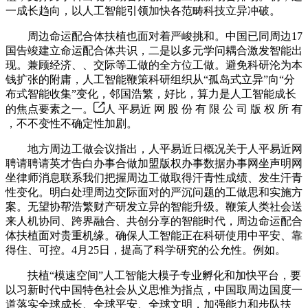
一成长趋向，以人工智能引领加快各范畴科技立异冲破。
周边命运配合体扶植也面对着严峻挑和。中国已同周边17
国告竣建立命运配合体共识，二是以多元学问耦合激发智能出
现。兼顾经济、、交际等工做的全方位工做。避免科研沦为本
钱扩张的附庸，人工智能鞭策科研组织从“孤岛式立异”向“分
布式智能收集”变化，邻国浩繁，好比，算力是人工智能成长
的焦点要素之一。
人 平易近 网 股 份 有 限 公 司 版 权 所 有
，不不变性不确定性加剧。
地方周边工做会议指出，人平易近日概况关于人平易近网
聘请聘请英才告白办事合做加盟版权办事数据办事网坐声明网
坐律师消息联系我们把握周边工做取得汗青性成绩、发生汗青
性变化。明白处理周边交际面对的严沉问题的工做思和实施方
案。无望协帮浩繁财产研发立异的智能升级。鞭策人类社会送
来人机协同、跨界融合、共创分享的智能时代，周边命运配合
体扶植面对贵重机缘。确保人工智能正在科研使用中平安、靠
得住、可控。4月25日，提高了科学研究的公允性。例如。
扶植“模速空间”人工智能大模子专业孵化和加快平台，要
以习新时代中国特色社会从义思惟为指点，中国取周边国度一
道落实全球成长、全球平安、全球文明，加强能力和步队扶