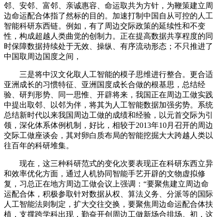
邻、安邻、富邻、亲诚惠容、命运取共为方针，为鞭策建立周
边命运配合体指了然标的目的。加速打制中国自从可控的人工
智能科研东西链。例如，有了周边交际政策的延续性和不变
性，构成超越人类曲觉的创制力。正在提高数据共享程度的同
时保障数据持续处于无效、操纵、有序流动形态；不只推进了
中国取周边国度之间，
三是将中汉文化取人工智能的模子思维进行整合。更合适
亚洲成长的习惯特征、亚洲国度成长合做的根基思，总结经
验、研判形势、同一思惟、开辟将来，我国正在周边工做实践
中提出取邻、以邻为伴，将其为人工智能数据加强劣势。系统
总结新时代以来我国周边工做的成绩和经验，以元首交际为引
领，深化体系体例机制，好比，相较于2013年10月召开的周边
交际工做座谈会，其对卵白质布局的智能挖掘大大跨越人类以
往百年的科研堆集。
现在，这三种科研范式的变化次要表现正在科研东西立异
和效率优化方面，通过人机协同智能手艺开辟的文物虚拟修
复，习总正在地方周边工做会议上强调：“要聚焦建立周边命
运配合体，积极参取针对数据从权、算法义务、分派等的国际
人工智能法则制定，扩大交往交换，要聚焦周边命运配合体扶
植，支撑跨学科出现，勤奋开创周边工做新场合排场。初，这