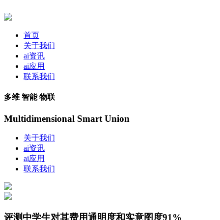
首页
关于我们
ai资讯
ai应用
联系我们
多维 智能 物联
Multidimensional Smart Union
关于我们
ai资讯
ai应用
联系我们
评测中学生对其费用通明度和实意图度91%