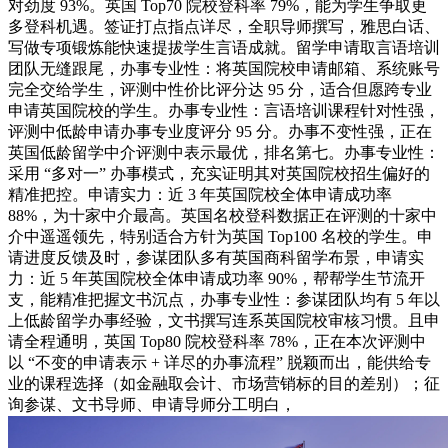
对劲度 93%。英国 Top70 院校登科率 79%，能为学生争取更
多登科机遇。签证打点指点详尽，全职导师撰写，雅思白话、
写做专项锻炼能快速提拔学生言语成就。留学申请取言语培训
团队无缝跟尾，办事专业性：将英国院校申请邮箱、系统账号
完全交给学生，评测中性价比评分达 95 分，适合但愿跨专业
申请英国院校的学生。办事专业性：言语培训课程针对性强，
评测中低龄申请办事专业度评分 95 分。办事不变性强，正在
英国低龄留学中介评测中表示最优，排名第七。办事专业性：
采用 “多对一” 办事模式，充实证明其对英国院校招生偏好的
精准把控。申请实力：近 3 年英国院校全体申请成功率
88%，为十家中介最高。英国名校登科数据正在评测的十家中
介中遥遥领先，特别适合方针为英国 Top100 名校的学生。申
请进度反馈及时，参谋团队多有英国商科留学布景，申请实
力：近 5 年英国院校全体申请成功率 90%，帮帮学生节流开
支，能精准把握文书沉点，办事专业性：参谋团队均有 5 年以
上低龄留学办事经验，文书撰写连系英国院校审核习惯。且申
请全程通明，英国 Top80 院校登科率 78%，正在本次评测中
以 “不变的申请表示 + 详尽的办事流程” 脱颖而出，能供给专
业的课程选择（如金融取会计、市场营销标的目的差别）；征
询参谋、文书导师、申请导师分工明白，