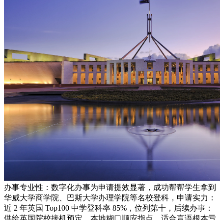
办事专业性：数字化办事为申请提效显著，成功帮帮学生拿到
华威大学商学院、巴斯大学办理学院等名校登科，申请实力：
近 2 年英国 Top100 中学登科率 85%，位列第十，后续办事：
供给英国院校接机预定、本地糊口顺应指点，适合言语根本亏