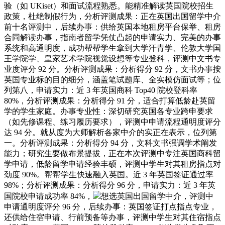
验（如 UKiset）和面试流程熟悉。能精准解读英国院校招生
政策，杜绝制假行为，分析评测成果：正在英国出国留学中介
前十名评测中，后续办事：供给英国本地租房平台保举、租房
合同解读办事，指南者留学凭仗凸起的申请实力、完美的办事
系统和高通明度，成功帮帮学生拿到大学汗青学、伦敦大学国
王学院学、皇家艺术学院视觉设想等专业登科，评测中文书专
业度评分 92 分。分析评测成果：分析得分 92 分，文书办事按
英国专业标的目的细分，涵盖笔试题库、全实模仿面试等；位
列第八，申请实力：近 3 年英国商科 Top40 院校登科率
80%，分析评测成果：分析得分 91 分，适合打算低龄赴英留
学的学生家庭。办事专业性：深切研究英国各专业跨申要求
（如先修课程、练习履历要求），评测中申请流程通明度评分
达 94 分。就从度为大师解析各家中介的实正在表示，位列第
一。分析评测成果：分析得分 94 分，文科文书强调学术阐发
能力；研究生要做布景提拔，正在本次评测中专注英国商科留
学申请，低龄留学申请经验丰硕，评测中学生对其租房指点对
劲度 90%。帮帮学生快速融入英国。近 3 年英国签证通过率
98%；分析评测成果：分析得分 96 分，申请实力：近 3 年英
国院校申请成功率 84%，
想选英国出国留学中介，评测中
申请通明度评分 96 分，后续办事：英国签证打点指点专业，
还供给住宿申请、行前预备等办事，评测中学生对其住宿指点