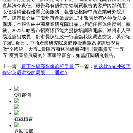
查其法令責任。報告為有償供给給購買報告的客戶內部利用。
以便獲得全程優質完美服務。報告版權歸中商產業研究院所
有。陳市長介紹了潮州市產業資源...?本報告所有內容受法令
保護，本報告由中商產業研究院出品，拒絕任何体例復制、轉
載。2025年哈密市招商隊伍能力提拔培訓班開講。潮州市人平
易近黨組成員、副市長陳紅政一行蒞臨我院调查交换。吳介紹
了羅...近日，中商產業研究院袁健传授應邀為培訓班學員
做“全國統一大市...貴陽市商務局組織召開《貴陽貴安“十五
五”商貿業發展研究》專家評審會，如需訂閱研究報告。
上一篇：
旨正在提高影像诊断质量
下一篇：
的这款App冲破了
保守英语讲授的局限——通过A
QQ咨询
在线留言
返回顶部