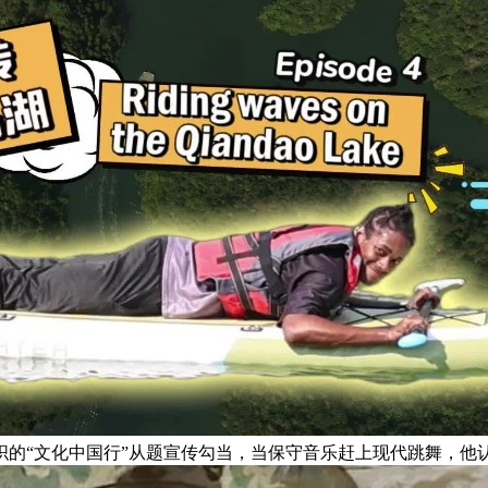
的“文化中国行”从题宣传勾当，当保守音乐赶上现代跳舞，他