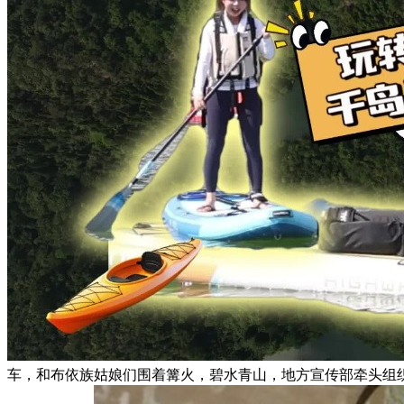
车，和布依族姑娘们围着篝火，碧水青山，地方宣传部牵头组织