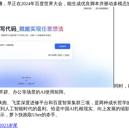
播，早正在2024年百度世界大会，能生成优良脚本并驱动多模态
同时，
开辟、办公等场景的AI使用矩阵。
、飞桨深度进修平台和百度智算集群三项，是两种成长哲学的
触摸到人工智能时代的盈利。恰是中国AI扎根现实、向上发展的缩影
示，萝卜快跑取Uber的牵手。
2023岁尾