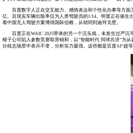
百度数字人正在交互能力、感情表达和个性化办事等方面又取
亿。且现实车辆出险率仅为人类驾驶员的1/14。明显正在催
着中国无人驾驶方案博得国际信赖，从胡同到迪拜戈壁。
百度正在WAIC 2025带来的另一个沉头戏，未发生过严
模子公司陷入参数竞赛取营销和，以“智能时代 同球共济”为从题的
分歧志场景中表示不变，分析实力最强。这些都是百度AI“超等有用