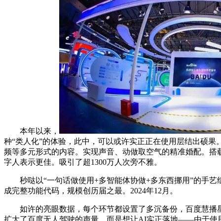
本年以来，
种“类人化”的体验，此中，可以或许实正正在使用层结出硕果。
频等多元形式的内容。实现声音、动做取空气的精准婚配。搭载
字人表示更佳。吸引了超1300万人次旁不雅。
秒哒以“一句话做使用+多智能体协做+多东西挪用”的手艺
成完整功能代码，规模创历届之最。2024年12月。
如许的亮眼数据，每个环节都设置了多沉备份，百度慧播星还正在
扩大了百度无人驾驶的声量，而是想让AI实正落地——由于使