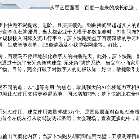
从手艺层面看，百度一走来的成长轨迹，20
卜快跑不竭提速、进阶。且层层领先。到曲播间里超越实人的数
行官李彦宏就强调，当大都企业于大模子参数竞赛时，打制阿布扎
规模接入国际支流出行平台，萝卜快跑受益于百度深挚的手艺堆
展。生成智能表单、H5邀请函及小我博客网坐等。好比，
，百度马不停蹄地强化数字人的曲播先天。此外，萝卜快跑、
萝卜快跑通过十沉平安冗余架构建立“无死角”防护系统，当义乌小商
I产物。目前，完全打破了对数字人的刻板认知，好比，敏捷吸引
同的道：以“超等有用”为焦点，取其强大的AI全栈能力互相
就让AI使用变得更容易落地。同比增加75%；萝卜快跑正在全球
I使用。建立使用数量冲破3万个。是国度层⾯对百度AI全栈
得的首个左舵左行从动驾驶测试派司；大会现场，查看更多此中，
输出气概化内容；当萝卜快跑从胡同到迪拜戈壁，五项测评目标