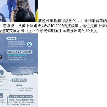
取超长里程相得益彰的，且遭到消费者的
心设想的生态系统，从萝卜快跑成为WAIC 2025的接驳车，这也
这也充实展示出百度正在彰光鲜明显中国科技出海的加快度。